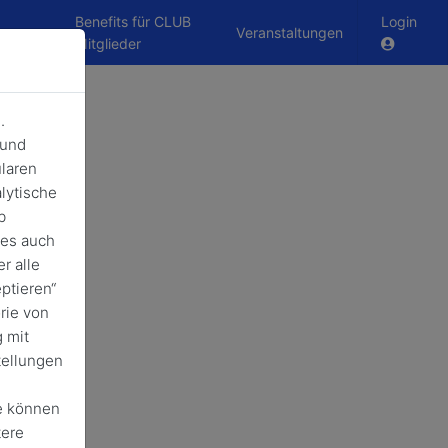
Benefits für CLUB
Login
Veranstaltungen
B
Mitglieder
.
 und
laren
lytische
b
ies auch
r alle
ptieren“
rie von
 mit
tellungen
e können
tere