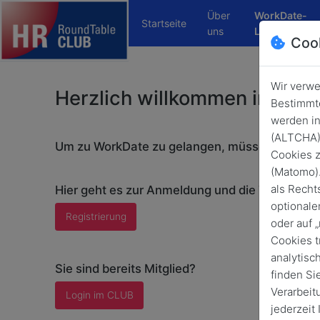
Über
WorkDate-
Startseite
(curren
uns
Login
Coo
Wir verwe
Herzlich willkommen im HR
Bestimmte
werden in
(ALTCHA) 
Um zu WorkDate zu gelangen, müssen Sie im 
Cookies z
(Matomo).
als Recht
Hier geht es zur Anmeldung und die Testphase 
optionale
Registrierung
oder auf 
Cookies t
analytisc
Sie sind bereits Mitglied?
finden Si
Verarbeit
Login im CLUB
jederzeit