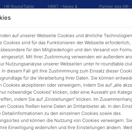
HR RoundTable
HRRT - News &
Partner des HR-
t)
Academy
Präsentationen
Roundtable CLU
kies
nden auf unserer Webseite Cookies und ähnliche Technologien
-RoundTable CLUB
 Cookies sind für das Funktionieren der Webseite erforderlich,
sbesondere für den Mitgliederlogin und den Versand von Formu
eingesetzt. Mit Ihrer Zustimmung verwenden wir außerdem ana
HR-RoundTable CLUB angemeldet sein:
ur Nutzungsanalyse unserer Webseiten unter hr-roundtable.clu
 In diesem Fall gilt Ihre Zustimmmung zum Einsatz dieser Cook
sgrundlage für die Verarbeitung Ihrer Daten. Sie können entwede
im CLUB ist kostenlos.
n Cookies akzeptieren oder verweigern, indem Sie auf „alle akze
„nur notwendige Cookies“ klicken, oder eine Auswahl pro Katego
reffen, indem Sie auf „Einstellungen“ klicken. Im Zusammenhang
hen Cookies fließen keine Daten an Drittanbieter ab. In den Eins
e Detailinformationen zu den einzelnen Cookies sowie des
ungsortes und können die Nutzung von Cookies verweigern. Si
 Ihre Einwilligung widerrufen und Ihre Einstellungen ändern. Wei