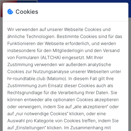
Cookies
Wir verwenden auf unserer Webseite Cookies und
ähnliche Technologien. Bestimmte Cookies sind für das
Funktionieren der Webseite erforderlich, und werden
insbesondere für den Mitgliederlogin und den Versand
von Formularen (ALTCHA) eingesetzt. Mit Ihrer
Zustimmung verwenden wir außerdem analytische
Cookies zur Nutzungsanalyse unserer Webseiten unter
hr-roundtable.club (Matomo). In diesem Fall gilt Ihre
Zustimmmung zum Einsatz dieser Cookies auch als
Rechtsgrundlage für die Verarbeitung Ihrer Daten. Sie
Montag, den 02. Februar um
können entweder alle optionalen Cookies akzeptieren
18:00 Uhr
oder verweigern, indem Sie auf „alle akzeptieren“ oder
auf „nur notwendige Cookies“ klicken, oder eine
Auswahl pro Kategorie von Cookies treffen, indem Sie
𝐕𝐨𝐧 𝐝𝐞𝐫 𝐊𝐨𝐦𝐦𝐞𝐧𝐭𝐚𝐫𝐬𝐩𝐚𝐥𝐭𝐞 𝐳𝐮𝐫 𝐊𝐮𝐥𝐭𝐮𝐫: 𝐖𝐚𝐫𝐮𝐦 𝐂𝐨𝐦𝐦𝐮𝐧𝐢𝐭𝐲
auf „Einstellungen“ klicken. Im Zusammenhang mit