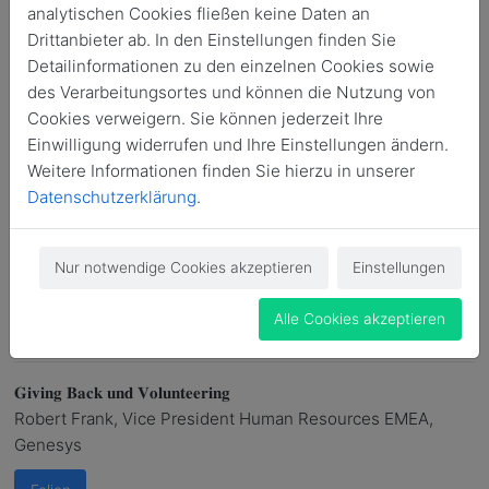
𝐌𝐚𝐧𝐚𝐠𝐞𝐦𝐞𝐧𝐭 𝐈𝐡𝐫 𝐰𝐢𝐜𝐡𝐭𝐢𝐠𝐬𝐭𝐞𝐬 𝐇𝐑-𝐓𝐨𝐨𝐥 𝐢𝐬𝐭
analytischen Cookies fließen keine Daten an
Tanja Laub, Community Strategin & Senior Community
Drittanbieter ab. In den Einstellungen finden Sie
Consultant, Walkabout Media
Detailinformationen zu den einzelnen Cookies sowie
des Verarbeitungsortes und können die Nutzung von
Folien
Cookies verweigern. Sie können jederzeit Ihre
Einwilligung widerrufen und Ihre Einstellungen ändern.
Weitere Informationen finden Sie hierzu in unserer
Datenschutzerklärung
.
𝐅𝐨̈𝐫𝐝𝐞𝐫𝐮𝐧𝐠 𝐝𝐞𝐫 𝐆𝐞𝐬𝐮𝐧𝐝𝐡𝐞𝐢𝐭 𝐯𝐨𝐧 𝐌𝐢𝐭𝐚𝐫𝐛𝐞𝐢𝐭𝐞𝐧𝐝𝐞𝐧
Nils Busch, Sales Consultant, Aon
Nur notwendige Cookies akzeptieren
Einstellungen
Folien
Alle Cookies akzeptieren
𝐆𝐢𝐯𝐢𝐧𝐠 𝐁𝐚𝐜𝐤 𝐮𝐧𝐝 𝐕𝐨𝐥𝐮𝐧𝐭𝐞𝐞𝐫𝐢𝐧𝐠
Robert Frank, Vice President Human Resources EMEA,
Genesys