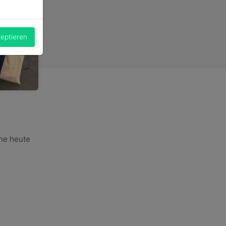
zeptieren
che heute