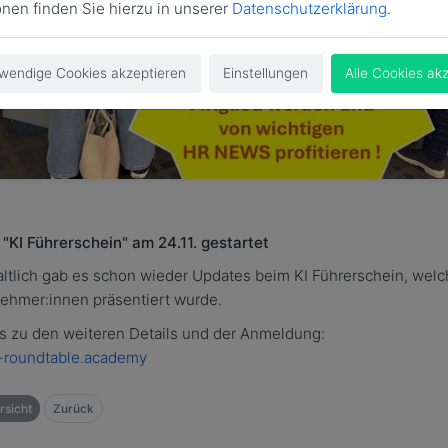
onen finden Sie hierzu in unserer
Datenschutzerklärung
.
wendige Cookies akzeptieren
Einstellungen
Alle Cookies ak
"KI Führerschein" am 24.11. gestartet
altlich gab es schon wieder Updates beim KI Führerschein, wel
nehmer:innen präsentiert wurde.
ts zu den weiteren Details und der Anmeldung:
hr-roundtable.academy
sicht
Zurück