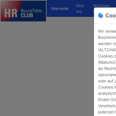
Über
WorkDate-
(current)
Startseite
uns
Login
Coo
Wir verwe
4
Bestimmte
werden in
(ALTCHA) 
Cookies z
(Matomo).
als Recht
optionale
oder auf 
Cookies t
analytisc
finden Si
Verarbeit
jederzeit