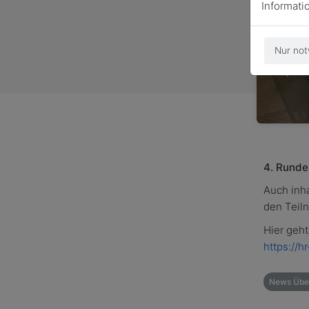
Informati
Nur not
4. Runde 
Auch inh
den Teil
Hier geh
https://
News Über