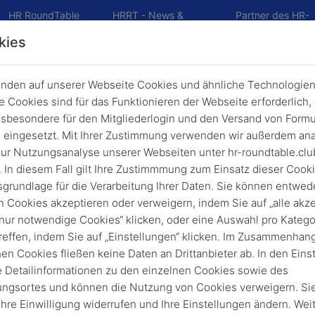
HR RoundTable
HRRT - News &
Partner des HR-
Academy
Präsentationen
Roundtable CLU
kies
nden auf unserer Webseite Cookies und ähnliche Technologien
. Runde "KI Führerschein" am 24.1
 Cookies sind für das Funktionieren der Webseite erforderlich,
gestartet
sbesondere für den Mitgliederlogin und den Versand von Formu
eingesetzt. Mit Ihrer Zustimmung verwenden wir außerdem ana
Zurück
24. Nov. 2025
KI Führerschein
ur Nutzungsanalyse unserer Webseiten unter hr-roundtable.clu
 In diesem Fall gilt Ihre Zustimmmung zum Einsatz dieser Cook
sgrundlage für die Verarbeitung Ihrer Daten. Sie können entwede
n Cookies akzeptieren oder verweigern, indem Sie auf „alle akze
„nur notwendige Cookies“ klicken, oder eine Auswahl pro Katego
reffen, indem Sie auf „Einstellungen“ klicken. Im Zusammenhang
hen Cookies fließen keine Daten an Drittanbieter ab. In den Eins
e Detailinformationen zu den einzelnen Cookies sowie des
ungsortes und können die Nutzung von Cookies verweigern. Si
 Ihre Einwilligung widerrufen und Ihre Einstellungen ändern. Wei