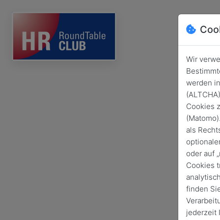
Coo
Wir verwe
Bestimmte
werden in
(ALTCHA) 
Cookies z
(Matomo).
als Recht
optionale
oder auf 
Cookies t
analytisc
finden Si
Verarbeit
jederzeit