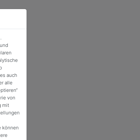
.
 und
laren
lytische
b
ies auch
r alle
ptieren“
rie von
 mit
tellungen
e können
tere